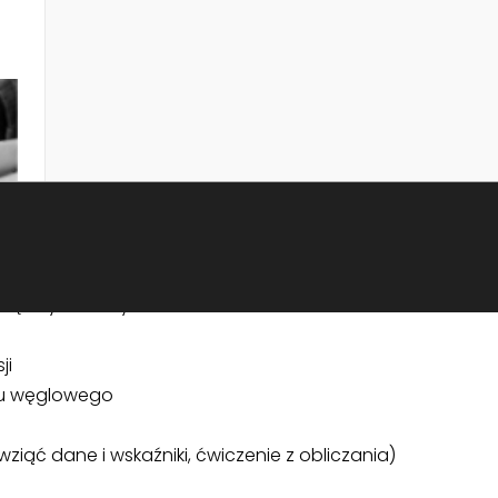
cji – zakres 3 (scope 3)
czekiwań, przedstawienie programu
 wraz z ćwiczeniem
owego organizacji
zbędnych danych do zebrania
ji
adu węglowego
ziąć dane i wskaźniki, ćwiczenie z obliczania)