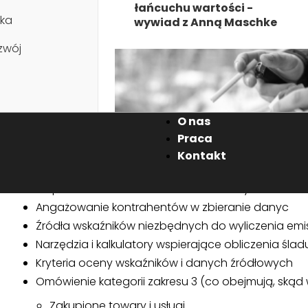
Dzień 2: Obliczanie śladu węglowego organiza
łańcuchu wartości -
ka
wywiad z Anną Maschke
Program szkolenia:
zwój
Wstęp: przedstawienie prowadzącego, zebranie o
Zakres i zasady standardu GHG Protocol
Omówienie zakresów obliczania śladu węglowego
Ślad węglowy firmy a ślad produktu
O nas
Kroki obliczania śladu węglowego
Praca
Kadry i płace
Wyznaczanie granic obliczeń
Kontakt
Możliwe wyłączenia emisji z obliczania śladu węgl
Mapowanie łańcuch wartości wraz z wykazem nie
Palenie w miejscu pracy –
kwestia do wyregulowania
Angażowanie kontrahentów w zbieranie danyc
przez pracodawcę
Źródła wskaźników niezbędnych do wyliczenia emis
Narzędzia i kalkulatory wspierające obliczenia śl
Kryteria oceny wskaźników i danych źródłowych
Omówienie kategorii zakresu 3 (co obejmują, skąd w
Zakupione towary i usługi