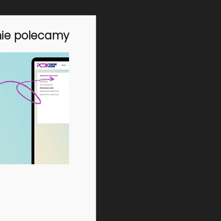
(doplata do pokoju jednoosobowego
wynosi 200 zł/doba)
pełne wyżywienie,
nie polecamy
bezpłatny wstęp do centrum wodno-
termalnego w wybranym dniu,
codzienny wstęp do strefy saun
hotelowych,
wstęp do hotelowej siłowni
uroczysta kolacja,
bezprzewodowy internet WI-FI,
zwiedzanie Zakopanego.
Agenda
-
28.10.2025r.
od godziny 16:00 zakwaterowanie
- 09:00-15:30 I dzień szkolenia
29.10.2025r.
- 09:00-15:30 II dzień szkolenia
30.10.2025r.