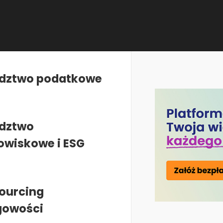
ń
•
Szkolenia
•
Ślad węglowy organizacji w zakresie 1, 2 i 3 oraz pr
dztwo podatkowe
 zakresie 1, 2 i 3 oraz
dztwo
owiskowe i ESG
ziernika 2025
ourcing
gowości