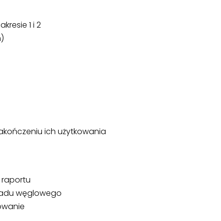
kresie 1 i 2
)
akończeniu ich użytkowania
 raportu
śladu węglowego
owanie