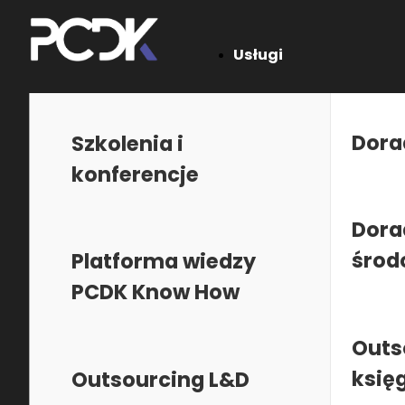
Usługi
Jesteś tutaj:
PCDK
•
Szkolenia i konferencje
•
Kategorie szkole
Dora
Szkolenia i
konferencje
Ślad węglowy organizacji w
produktu
Dora
środ
Platforma wiedzy
PCDK Know How
Stacjonarne,
28 października 2025
-
31 paźd
Outs
księ
Outsourcing L&D