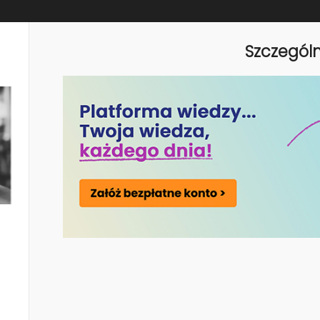
kotłach grzewczych, z procesów technologicznych i z
anej energii elektrycznej, pary, ciepła i chłodu
Szczegól
śladu węglowego
n offseting
owanie
, wg najczęściej na świecie stosowanego standardu GHG
h zakresów
eń śladu węglowego