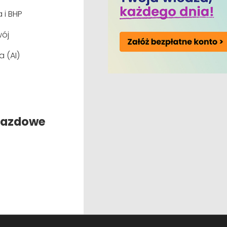
i 2
 i BHP
ój
czekiwań, przedstawienie programu
a (AI)
skali Świata i Polski
ny Ład, taksonomia zrównoważonej działalności
jazdowe
du węglowego
glowego
oraz przepisy
z danej działalności
adu węglowego
ji i jej procesów