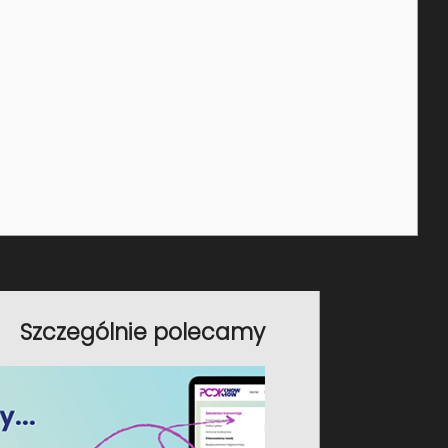
wybierz nowy termin
m organizacji w kontekście emisji
ające z własnej działalności,
enie obejmuje ocenę wpływu
identyfikację kluczowych obszarów
zne strategie zrównoważonego
Szczególnie polecamy
Miejsce szkolenia: