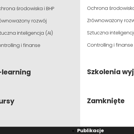
Dzień 1: Ślad węglowy w organizacji - zakres 1 
Ochrona środowiska
hrona środowiska i BHP
Program szkolenia:
Zrównoważony rozw
ównoważony rozwój
Wstęp: przedstawienie Prowadzącego, zebranie o
Sztuczna inteligencj
tuczna inteligencja (AI)
Zmiany klimatu – przyczyny i prognozowane skutki w 
Controlling i finanse
ntrolling i finanse
Zmiany na poziomie europejskim: Europejski Zielo
gospodarczej itp.
Koncepcja śladu węglowego (
carbon footprint
)
Szkolenia wy
-learning
Podstawowe definicje dotyczące obliczania śla
Omówienie trzech zakresów obliczania śladu wę
Metodyki i standardy obliczania śladu węglowego 
Określenie granic i zasięgu obliczania emisji CO2
Zamknięte
ursy
Źródła danych o emisji CO2 i proces ich zbieranie
Źródła wskaźników niezbędnych do wyliczeni emisji 
Narzędzia i kalkulatory wspierające obliczenia śl
Przykłady obliczania śladu węglowego dla organizac
onferencje
Publikacje