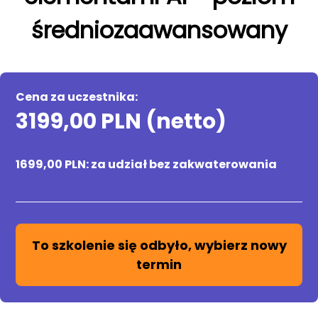
średniozaawansowany
Cena za uczestnika:
3199,00 PLN (netto)
1699,00 PLN: za udział bez zakwaterowania
To szkolenie się odbyło, wybierz nowy
termin