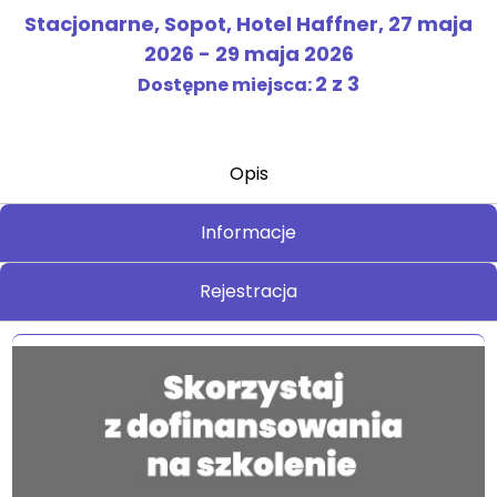
Stacjonarne, Sopot, Hotel Haffner,
27 maja
2026
-
29 maja 2026
2
z 3
Dostępne miejsca:
Opis
Informacje
Rejestracja