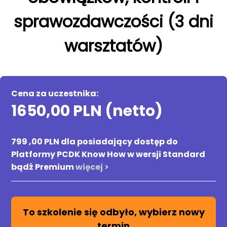
sprawozdawczości (3 dni
warsztatów)
Cena za uczestnika:
1650,00 PLN (netto)
799 ,00 PLN dla posiadający dostęp do
Platformy PCDK Know How w wersji Standard
bądź Premium
więcej >
To szkolenie się odbyło, wybierz nowy
termin