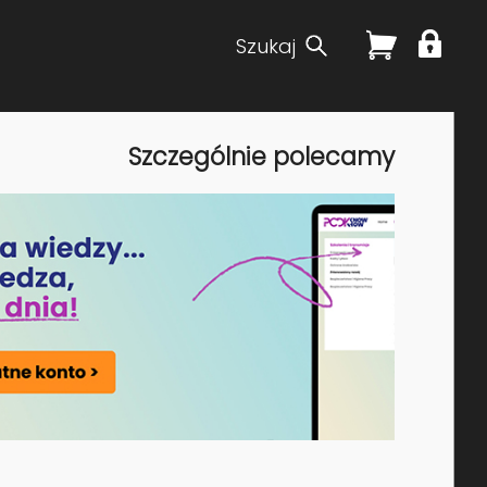
Szukaj
 dla producentów i importerów wynikające z
Szczególnie polecamy
Cena za uczestnika:
690,00 PLN (netto)
399 ,00 PLN dla posiadający dostęp
do Platformy PCDK Know How w
wersji Standard bądź Premium
więcej >