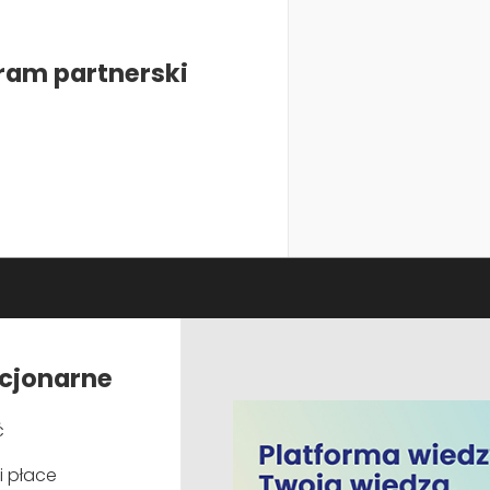
ram partnerski
acjonarne
a produktów w UE
ć
i płace