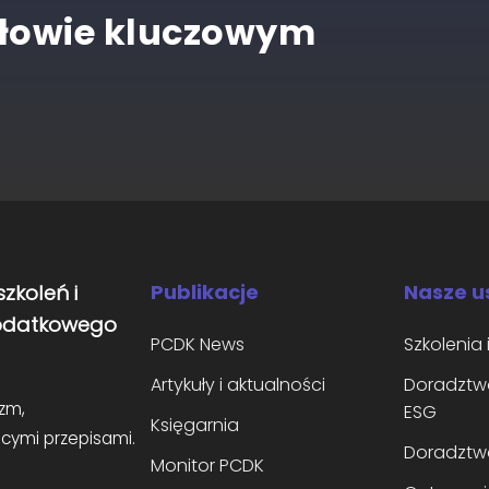
słowie kluczowym
Publikacje
Nasze u
zkoleń i
podatkowego
PCDK News
Szkolenia 
Artykuły i aktualności
Doradztw
zm,
ESG
Księgarnia
cymi przepisami.
Doradztw
Monitor PCDK