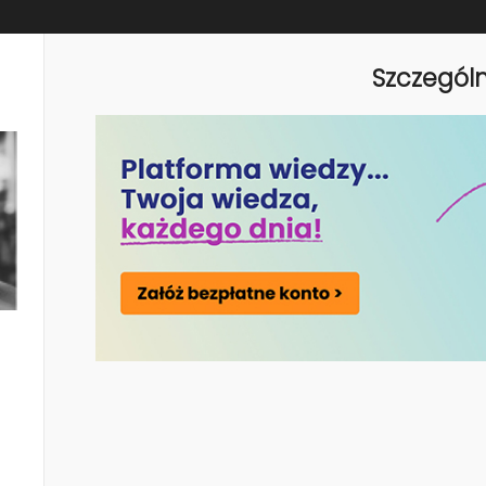
ecyklingowy produktu
u komponentów
Szczegól
danych produktów
roduktów
tów
nie produkcji
h
 firmy
duktowych
 danych
 obsługi DPP