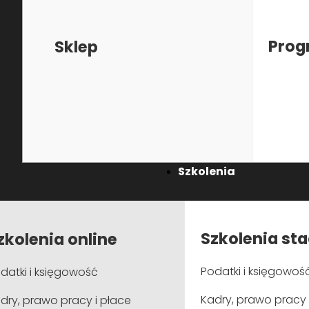
Prog
Sklep
Inne terminy tego szkolenia
28 wrzesień 2026
(On-line)
Szkolenia
Opis
Informacje
Rejestracja
Szkolenia st
zkolenia online
Program
Rozporządzenie ESPR – nowe ramy regulacyjne dl
Podatki i księgowoś
datki i księgowość
cele i założenia rozporządzenia 2024/1781
Kadry, prawo pracy 
dry, prawo pracy i płace