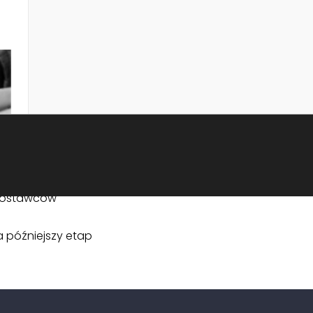
wie
edzialności
ance i IT
wych regulacji
temach
dostawców
 późniejszy etap