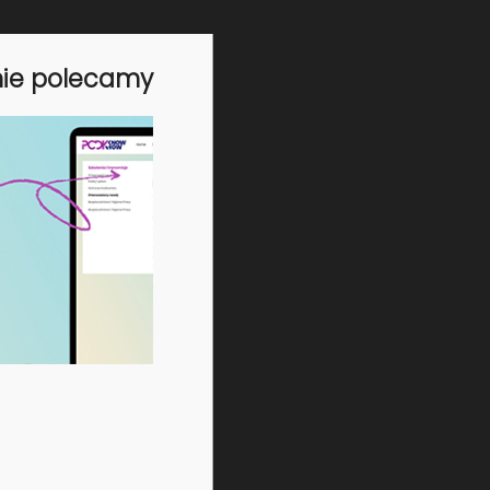
praktyce oznacza to konieczność
gromadzenia i zarządzania danymi
nie polecamy
środowiskowymi, technicznymi i
materiałowymi w całym łańcuchu
dostaw. Szkolenie pokazuje, jakie
obowiązki wynikają z nowych regulacji,
jakie dane będą wymagane oraz jak
organizacyjnie przygotować firmę do
wdrożenia nowych wymogów.
Dla kogo
producentów, importerów i
dystrybutorów produktów fizycznych
w UE
menedżerów i specjalistów ESG, EHS i
zrównoważonego rozwoju
specjalistów ds. compliance i regulacji