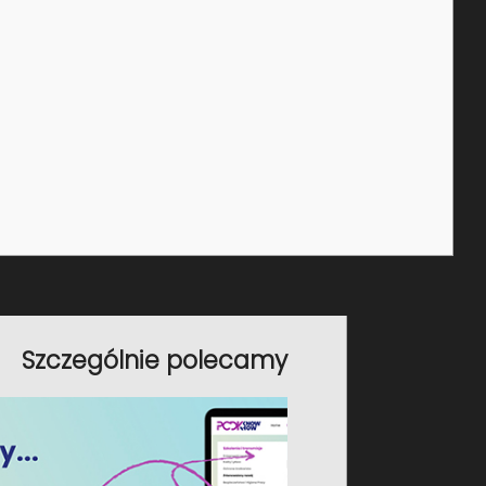
To szkolenie się odbyło,
wybierz nowy termin
Szczególnie polecamy
Rozporządzenie (UE) 2024/1781 w sprawie
ekoprojektowania dla zrównoważonych
produktów (ESPR) wprowadza zupełnie
nowe podejście do projektowania,