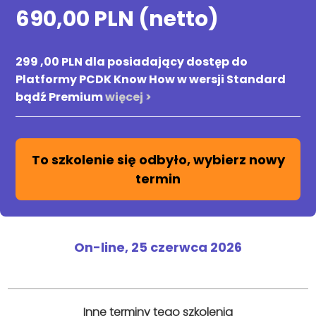
690,00 PLN (netto)
299 ,00 PLN dla posiadający dostęp do
Platformy PCDK Know How w wersji Standard
bądź Premium
więcej >
To szkolenie się odbyło, wybierz nowy
termin
On-line,
25 czerwca 2026
Inne terminy tego szkolenia