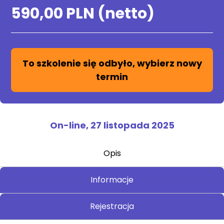
590,00 PLN (netto)
To szkolenie się odbyło, wybierz nowy
termin
On-line,
27 listopada 2025
Opis
Informacje
Rejestracja