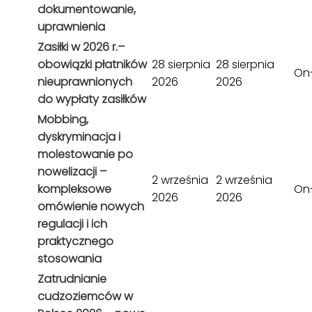
dokumentowanie,
uprawnienia
Zasiłki w 2026 r.–
obowiązki płatników
28 sierpnia
28 sierpnia
On-
nieuprawnionych
2026
2026
do wypłaty zasiłków
Mobbing,
dyskryminacja i
molestowanie po
nowelizacji –
2 września
2 września
kompleksowe
On-
2026
2026
omówienie nowych
regulacji i ich
praktycznego
stosowania
Zatrudnianie
cudzoziemców w