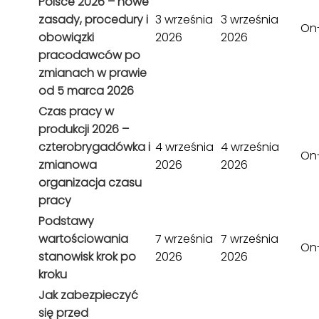
Polsce 2026 – nowe
zasady, procedury i
3 września
3 września
On-
obowiązki
2026
2026
pracodawców po
zmianach w prawie
od 5 marca 2026
Czas pracy w
produkcji 2026 –
czterobrygadówka i
4 września
4 września
On-
zmianowa
2026
2026
organizacja czasu
pracy
Podstawy
wartościowania
7 września
7 września
On-
stanowisk krok po
2026
2026
kroku
Jak zabezpieczyć
się przed