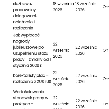
służbowe,
18 września
18 września
On-
pracownicy
2026
2026
delegowani,
należności i
rozliczanie
Jak wypłacać
nagrody
22
jubileuszowe po
22 września
września
On-
uzupełnieniu stażu
2026
2026
pracy – zmiany od 1
stycznia 2026 r.
22
Korekta listy płac –
22 września
września
On-
rozliczenia z ZUS i US
2026
2026
Wartościowanie
stanowisk pracy w
22
22 września
praktyce –
września
On-
2026