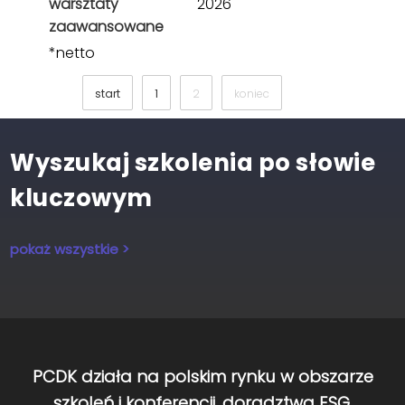
warsztaty
2026
zaawansowane
*netto
start
1
2
koniec
Wyszukaj szkolenia po słowie
kluczowym
pokaż wszystkie >
PCDK działa na polskim rynku w obszarze
szkoleń i konferencji, doradztwa ESG,