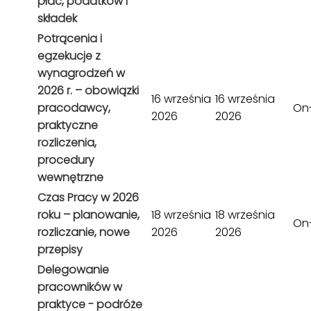
płac, podatków i
składek
Potrącenia i
egzekucje z
wynagrodzeń w
2026 r. – obowiązki
16 września
16 września
pracodawcy,
On-
2026
2026
praktyczne
rozliczenia,
procedury
wewnętrzne
Czas Pracy w 2026
roku – planowanie,
18 września
18 września
On-
rozliczanie, nowe
2026
2026
przepisy
Delegowanie
pracowników w
praktyce - podróże