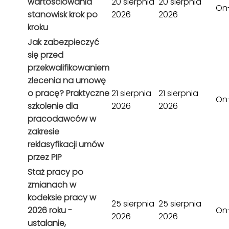
wartościowania
20 sierpnia
20 sierpnia
On-
stanowisk krok po
2026
2026
kroku
Jak zabezpieczyć
się przed
przekwalifikowaniem
zlecenia na umowę
o pracę? Praktyczne
21 sierpnia
21 sierpnia
On-
szkolenie dla
2026
2026
pracodawców w
zakresie
reklasyfikacji umów
przez PIP
Staż pracy po
zmianach w
kodeksie pracy w
25 sierpnia
25 sierpnia
2026 roku -
On-
2026
2026
ustalanie,