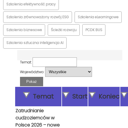
Szkolenia efektywność pracy
Szkolenia zrównoważony rozwój ESG
Szkolenia eLearningowe
Szkolenia biznesowe
Ścieżki rozwoju
PCDK BUS
Szkolenia sztuczna inteligencja AI
Temat:
Województwo:
Pokaż
Temat
Start
Koniec
Zatrudnianie
cudzoziemców w
Polsce 2026 – nowe