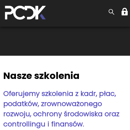
Nasze szkolenia
Oferujemy szkolenia z kadr, płac,
podatków, zrownoważonego
rozwoju, ochrony środowiska oraz
controllingu i finansów.