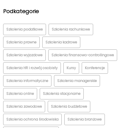
Podkategorie
Szkolenia podatkowe
Szkolenia rachunkowe
Szkolenia prawne
Szkolenia kadrowe
Szkolenia wyjazdowe
Szkolenia finansowo-controllingowe
Szkolenia HR i rozwój osobisty
Kursy
Konferencje
Szkolenia informatyczne
Szkolenia managerskie
Szkolenia online
Szkolenia stacjonarne
Szkolenia zawodowe
Szkolenia budżetowe
Szkolenia ochrona środowiska
Szkolenia branżowe