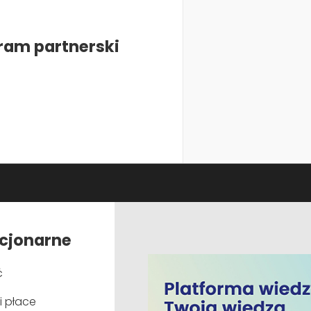
26
28
Stacjonarne
października
października
Radisson Bl
ram partnerski
ny podatkowe
2026
2026
Residences
 w 2026 roku
Publikacje
Nasze u
zkoleń i
podatkowego
PCDK News
Szkolenia 
Artykuły i aktualności
Doradztw
acjonarne
zm,
ESG
Księgarnia
cymi przepisami.
ć
Doradztw
Monitor PCDK
Outsourci
i płace
Książki