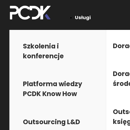
Usługi
Jesteś tutaj:
PCDK
•
AI
•
AI
Dora
Szkolenia i
Szkolenia z zakresu: AI
konferencje
Dora
Temat:
Województwo:
środ
Platforma wiedzy
Temat
PCDK Know How
Polecamy
Outs
księ
Nowoczesny Księgowy 2.0. Najważniejsze zmia
Outsourcing L&D
oraz praktyczne wykorzystanie AI w księgowości