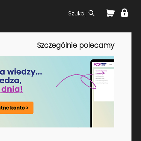
Szukaj
Szczególnie polecamy
Cena za
Forma
uczestnika
*
1290,00 PLN
Zapisz się