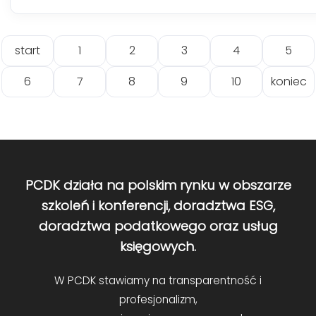
start
1
2
3
4
5
6
7
8
9
10
koniec
PCDK działa na polskim rynku w obszarze
szkoleń i konferencji, doradztwa ESG,
doradztwa podatkowego oraz usług
księgowych.
W PCDK stawiamy na transparentność i
profesjonalizm,