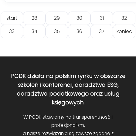
start
28
29
30
31
32
33
34
35
36
37
koniec
PCDK działa na polskim rynku w obszarze
szkoleń i konferencji, doradztwa ESG,
doradztwa podatkowego oraz usług
księgowych.
W PCDK stawiamy na transparentność i
profesjonalizm,
a nasze rozwiązania są zawsze zgodne z