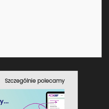
Konferencje
o podatkowe
Kursy
ng księgowości
Ochrona środowiska
t PCDK TAX
Zrównoważony rozwój (ESG)
t PCDK ESG
Wyjazdowe
artnerski
Dofinansowane
Sztuczna inteligencja AI
Szczególnie polecamy