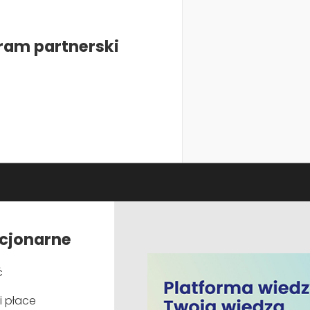
Księgarnia
cymi przepisami.
Doradztw
Monitor PCDK
ram partnerski
Outsourci
Książki
Abonamen
Abonamen
Program p
amin szkoleń
acjonarne
eks etyki zawodowej.
ć
i płace