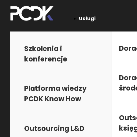
Usługi
Jesteś tutaj:
PCDK
•
CSR
•
CSR
Dora
Szkolenia i
Szkolenia z zakresu: CSR
konferencje
Dora
środ
Platforma wiedzy
PCDK Know How
PCDK działa na polskim rynku w obszarze s
konferencji, doradztwa ESG, doradztwa 
Outs
oraz usług księgowych.
księ
Outsourcing L&D
W PCDK stawiamy na transparentność i profesjonali