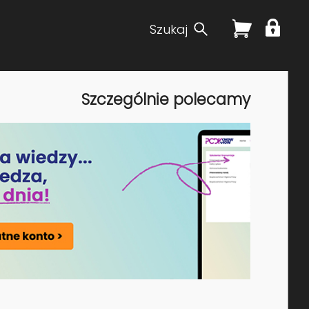
Szukaj
Szczególnie polecamy
sługi
Kategorie szkoleń
i konferencje
Podatki
o gospodarcze i
Kadry