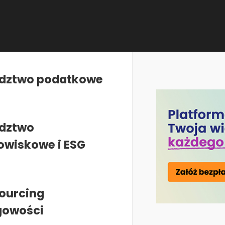
dztwo podatkowe
dztwo
owiskowe i ESG
Publikacje
Nasze u
zkoleń i
podatkowego
ourcing
PCDK News
Szkolenia 
gowości
Artykuły i aktualności
Doradztw
zm,
ESG