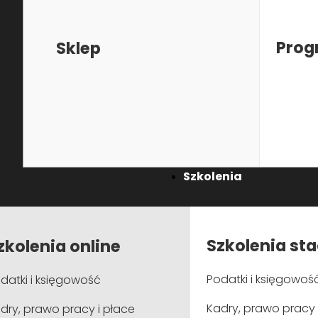
a nasze rozwiązania są zawsze zgodne z obowiązują
Prog
Sklep
więcej
Polityka prywatności
Polityka cookie
Klauzula informacyjna
Regul
Szkolenia
Szkolenia st
zkolenia online
Copyright ©
2025 PCDK Group
. Wszelkie prawa zastrzeżone.
Kod
Podatki i księgowoś
datki i księgowość
Kadry, prawo pracy 
dry, prawo pracy i płace