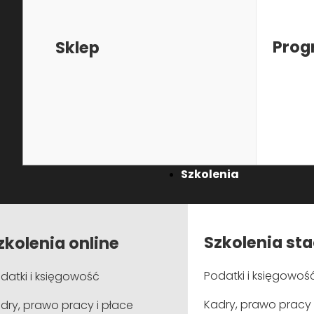
Prog
Sklep
Biuro:
Poznań
Szkolenia
Stanowisko:
Partner Zarządzający
Szkolenia st
zkolenia online
Podatki i księgowoś
datki i księgowość
Kadry, prawo pracy 
dry, prawo pracy i płace