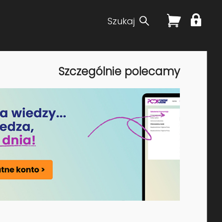
Szukaj
Szczególnie polecamy
wego i ESG. Od 2006 roku aktywny
ymi, geologicznymi, opracowaniami dokumentacji
zami GIS, obsługą firm itp. Dzięki pracy na różnych