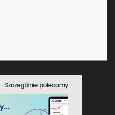
istracją jak i organizacjami pozarządowymi
ju. Absolwent Kształtowania Środowiska
ogicznych Uniwersytetu im. Adama Mickiewicza
oktora nauk o ziemi w zakresie geografii. W karierze
wiska, BHP i CSR w m.in. w firmach Eurocash S.A.,
Antoninek), CCL Label sp. z o.o. czy Netguru S.A.
ji w Żabka Polska Sp. z o. o.
otniczny i zwiedza miejsca gdzie akurat jest ładna
Szczególnie polecamy