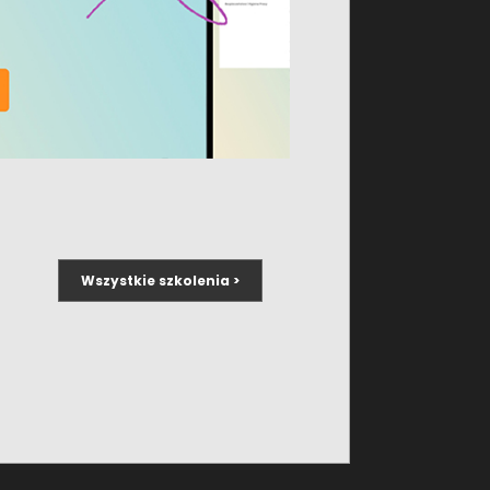
sługi
Kategorie szkoleń
i konferencje
Podatki
o gospodarcze i
Kadry
Konferencje
o podatkowe
Kursy
ng księgowości
Ochrona środowiska
t PCDK TAX
Zrównoważony rozwój (ESG)
Wszystkie szkolenia >
t PCDK ESG
Wyjazdowe
artnerski
Dofinansowane
Sztuczna inteligencja AI