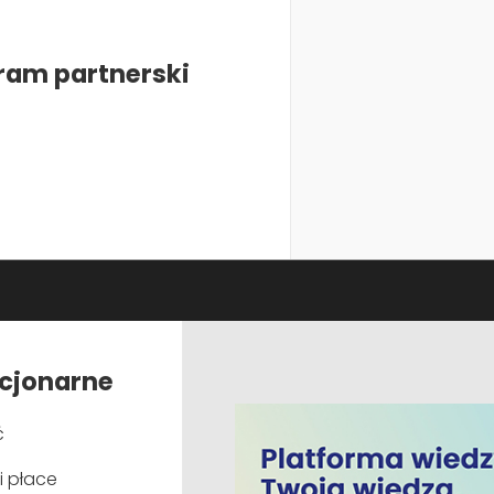
stanowiskach oraz współpracy zarówno z biznesem, admin
posiada szeroką wiedzę z zakresu zrównoważonego rozwo
ram partnerski
Przyrodniczego na Wydziale Nauk Geograficznych i Geol
w Poznaniu. Na tym samym wydziale uzyskał również tytuł d
zawodowej odpowiadał za sprawy związane z ochroną środo
grupa kapitałowa VOX, O-I Produkcja Polska S.A.(Huta Szkła 
Ostatnio pracował na stanowisku eksperta ds. dekarbonizac
Prywatnie pasjonat podróży, w wolnej chwili kupuje bilet l
pogoda.
acjonarne
ć
i płace