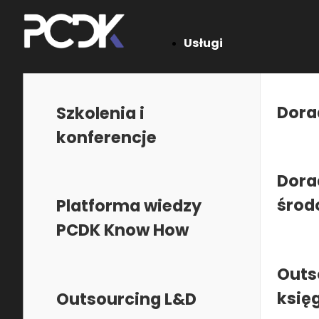
Usługi
Jesteś tutaj:
PCDK
•
O nas
•
Nasz zespół
•
dr Jacek Zatoński
Dora
Szkolenia i
konferencje
Dora
środ
Platforma wiedzy
PCDK Know How
Outs
księ
Outsourcing L&D