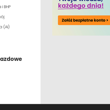
Publikacje
Nasze u
zkoleń i
 i BHP
podatkowego
ój
PCDK News
Szkolenia 
Artykuły i aktualności
Doradztw
a (AI)
zm,
ESG
Księgarnia
cymi przepisami.
Doradztw
Monitor PCDK
Outsourci
Książki
jazdowe
Abonamen
Abonamen
Program p
amin szkoleń