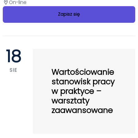
On-line
location_on
Zapisz się
18
SIE
Wartościowanie
stanowisk pracy
w praktyce –
warsztaty
zaawansowane