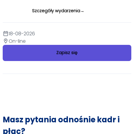
Szczegóły wydarzenia
18-08-2026
date_range
On-line
location_on
Zapisz się
Masz pytania odnośnie kadr i
płac?