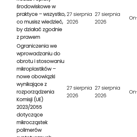
środowiskowe w
praktyce – wszystko,
27 sierpnia
27 sierpnia
On-
co musisz wiedzieć,
2026
2026
by działać zgodnie
z prawem
Ograniczenia we
wprowadzaniu do
obrotu i stosowaniu
mikroplastików –
nowe obowiązki
wynikające z
27 sierpnia
27 sierpnia
rozporządzenia
On-
2026
2026
Komisji (UE)
2023/2055
dotyczące
mikrocząstek
polimerów