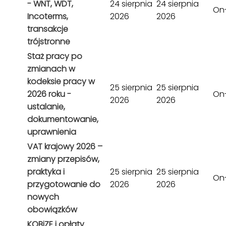
- WNT, WDT,
24 sierpnia
24 sierpnia
On-
Incoterms,
2026
2026
transakcje
trójstronne
Staż pracy po
zmianach w
kodeksie pracy w
25 sierpnia
25 sierpnia
2026 roku -
On-
2026
2026
ustalanie,
dokumentowanie,
uprawnienia
VAT krajowy 2026 –
zmiany przepisów,
praktyka i
25 sierpnia
25 sierpnia
On-
przygotowanie do
2026
2026
nowych
obowiązków
KOBiZE i opłaty