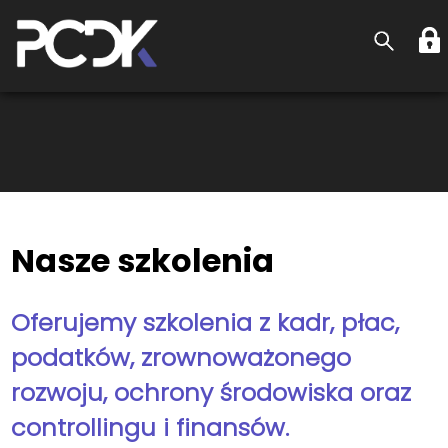
Nasze szkolenia
Oferujemy szkolenia z kadr, płac,
podatków, zrownoważonego
rozwoju, ochrony środowiska oraz
controllingu i finansów.