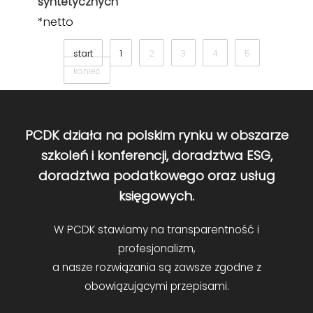
syntetycznych
*netto
start
1
2
3
4
5
koniec
PCDK działa na polskim rynku w obszarze
szkoleń i konferencji, doradztwa ESG,
doradztwa podatkowego oraz usług
księgowych.
W PCDK stawiamy na transparentność i
profesjonalizm,
a nasze rozwiązania są zawsze zgodne z
obowiązującymi przepisami.