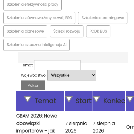
Szkolenia efektywność pracy
Szkolenia zrównoważony rozwój ESG
Szkolenia eLearningowe
Szkolenia biznesowe
Ścieżki rozwoju
PCDK BUS
Szkolenia sztuczna inteligencja AI
Temat:
Województwo:
Pokaż
Temat
Start
Koniec
CBAM 2026: Nowe
obowiązki
7 sierpnia
7 sierpnia
On-
importerów – jak
2026
2026