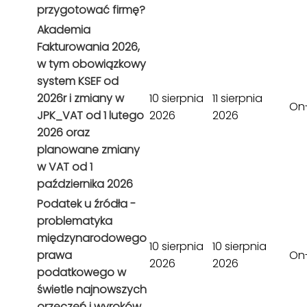
przygotować firmę?
Akademia
Fakturowania 2026,
w tym obowiązkowy
system KSEF od
2026r i zmiany w
10 sierpnia
11 sierpnia
On-
JPK_VAT od 1 lutego
2026
2026
2026 oraz
planowane zmiany
w VAT od 1
października 2026
Podatek u źródła -
problematyka
międzynarodowego
10 sierpnia
10 sierpnia
prawa
On-
2026
2026
podatkowego w
świetle najnowszych
orzeczeń i wyroków