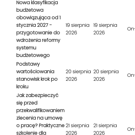
Nowa klasyfikacja
budżetowa
obowiązująca od 1
stycznia 2027 -
19 sierpnia
19 sierpnia
On-
przygotowanie do
2026
2026
wdrożenia reformy
systemu
budżetowego
Podstawy
wartościowania
20 sierpnia
20 sierpnia
On-
stanowisk krok po
2026
2026
kroku
Jak zabezpieczyć
się przed
przekwalifikowaniem
zlecenia na umowę
o pracę? Praktyczne
21 sierpnia
21 sierpnia
On-
szkolenie dla
2026
2026