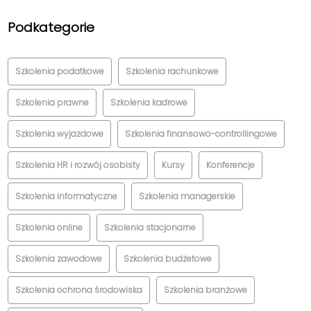
Podkategorie
Szkolenia podatkowe
Szkolenia rachunkowe
Szkolenia prawne
Szkolenia kadrowe
Szkolenia wyjazdowe
Szkolenia finansowo-controllingowe
Szkolenia HR i rozwój osobisty
Kursy
Konferencje
Szkolenia informatyczne
Szkolenia managerskie
Szkolenia online
Szkolenia stacjonarne
Szkolenia zawodowe
Szkolenia budżetowe
Szkolenia ochrona środowiska
Szkolenia branżowe