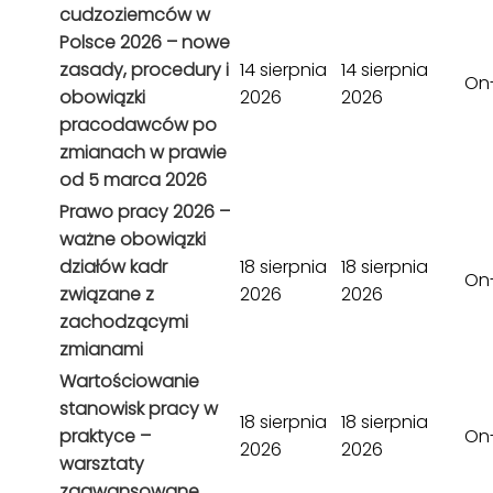
cudzoziemców w
Polsce 2026 – nowe
zasady, procedury i
14 sierpnia
14 sierpnia
On-
obowiązki
2026
2026
pracodawców po
zmianach w prawie
od 5 marca 2026
Prawo pracy 2026 –
ważne obowiązki
działów kadr
18 sierpnia
18 sierpnia
On-
związane z
2026
2026
zachodzącymi
zmianami
Wartościowanie
stanowisk pracy w
18 sierpnia
18 sierpnia
praktyce –
On-
2026
2026
warsztaty
zaawansowane