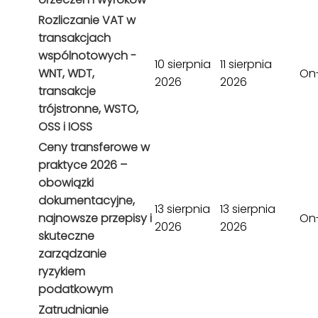
Rozliczanie VAT w
transakcjach
wspólnotowych -
10 sierpnia
11 sierpnia
WNT, WDT,
On-
2026
2026
transakcje
trójstronne, WSTO,
OSS i IOSS
Ceny transferowe w
praktyce 2026 –
obowiązki
dokumentacyjne,
13 sierpnia
13 sierpnia
najnowsze przepisy i
On-
2026
2026
skuteczne
zarządzanie
ryzykiem
podatkowym
Zatrudnianie