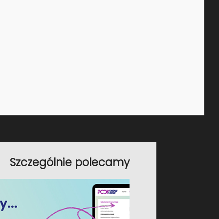
nansowania) oraz szerokie usługi doradcze. Obejmują one
ój kompetencji z wymogami prawnymi, finansowymi i
 odpowiedzialnie i w zgodzie z
ania rozwoju personelu. To właśnie one są kluczem do
Szczególnie polecamy
ą grupę chce przeszkolić, z jakiego zakresu, w jakim