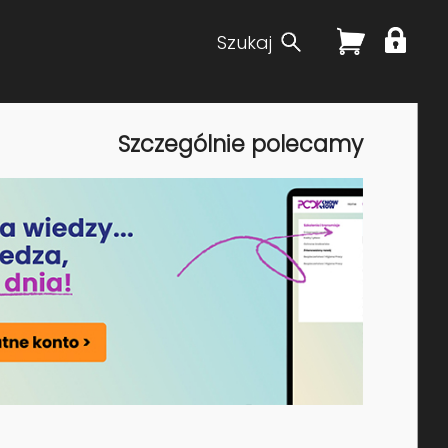
Szukaj
Szczególnie polecamy
owe, dofinansowania i
mi oraz całym procesem rozwoju kompetencji w
działań rozwojowych oraz koordynację projektów
wany system szkoleń, oszczędność czasu wewnętrznych