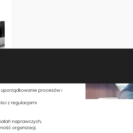
 w podejmowaniu świadomych
 do zmieniających się wymogów
ają charakter praktyczny i
alizować procesy oraz budować
ką z realnymi potrzebami biznesu.
ów i optymalizację rozwiązań
m uporządkowanie procesów i
ści z regulacjami
ziałań naprawczych,
lność organizacji.