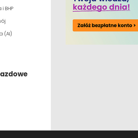
 i BHP
ój
a (AI)
jazdowe
wych
ji i realizacji planów