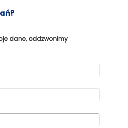
wań?
oje dane, oddzwonimy