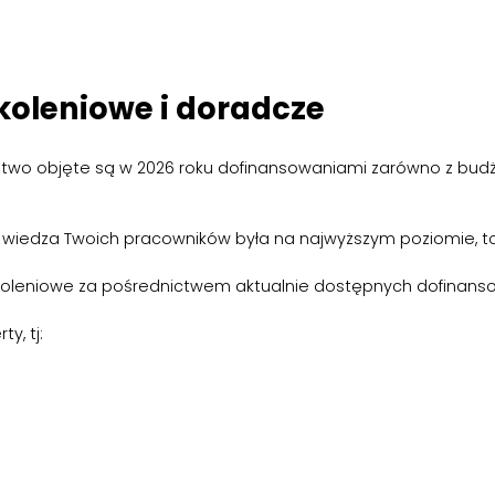
koleniowe i doradcze
adztwo objęte są w 2026 roku dofinansowaniami zarówno z bud
by wiedza Twoich pracowników była na najwyższym poziomie, to 
koleniowe za pośrednictwem aktualnie dostępnych dofinans
y, tj: