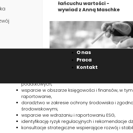
łańcuchu wartości -
ka
wywiad z Anną Maschke
Doradztwo dla firm
zwój
Oferujemy profesjonalne doradztwo wspierające firmy
decyzji biznesowych oraz w dostosowaniu działalności
prawnych, finansowych i środowiskowych. Nasze usługi m
strategiczny – pomagamy minimalizować ryzyka, optym
O nas
długofalową wartość organizacji, łącząc wiedzę eksperc
Praca
Kadry i płace
Zakres doradztwa obejmuje:
Kontakt
doradztwo podatkowe, w tym interpretację przepis
Palenie w miejscu pracy –
podatkowych,
kwestia do wyregulowania
wsparcie w obszarze księgowości i finansów, w ty
przez pracodawcę
raportowanie,
doradztwo w zakresie ochrony środowiska i zgodno
środowiskowymi,
wsparcie we wdrażaniu i raportowaniu ESG,
identyfikację ryzyk regulacyjnych i rekomendacje d
konsultacje strategiczne wspierające rozwój i stabi