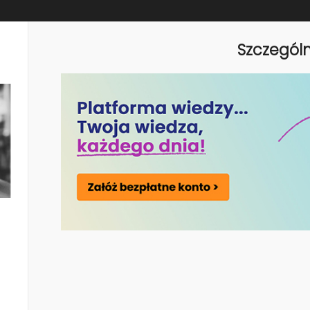
owych oraz realnych potrzeb
ę organizacji na spójne
mierzalne rezultaty. Nasze
h form rozwoju oraz koordynację
Szczegól
zkolenia realnie wspierały rozwój
cji, zespołów i stanowisk,
iowych spójnych ze strategią
aty, coaching, e-learning),
oleń,
lszych działań rozwojowych.