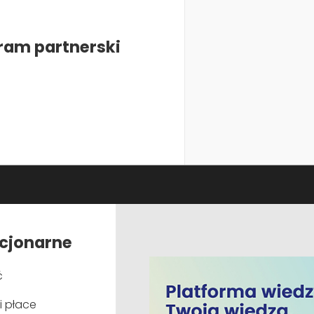
iu finansowania na szkolenia (m.in. środki publiczne i dofi
księgowości oraz ESG, pozwalając organizacjom łączyć rozw
ram partnerski
ch i doradczych pomagamy firmom działać efektywnie,
 organizacji. Szkolenia te są najskuteczniejszą formą wspier
acjonarne
dane szkolenie będzie wyglądało. To on ustala również jak duż
ć
i płace