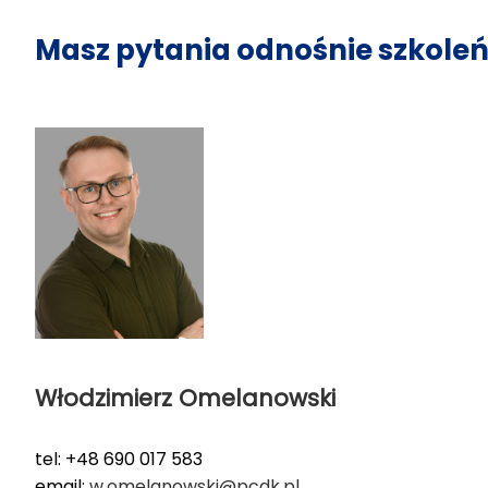
Masz pytania odnośnie szkoleń
Włodzimierz Omelanowski
tel: +48 690 017 583
email:
w.omelanowski@pcdk.pl