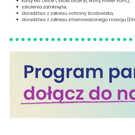
kursy MS Office ( Excel, Excel BI, Word, Power Point),
szkolenia zamknięte,
doradztwo z zakresu ochrony środowiska,
doradztwo z zakresu zrównoważonego rozwoju (ES