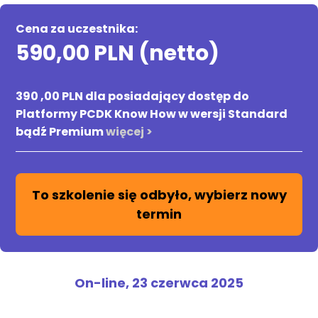
Cena za uczestnika:
590,00 PLN (netto)
390 ,00 PLN dla posiadający dostęp do
Platformy PCDK Know How w wersji Standard
bądź Premium
więcej >
To szkolenie się odbyło, wybierz nowy
termin
On-line,
23 czerwca 2025