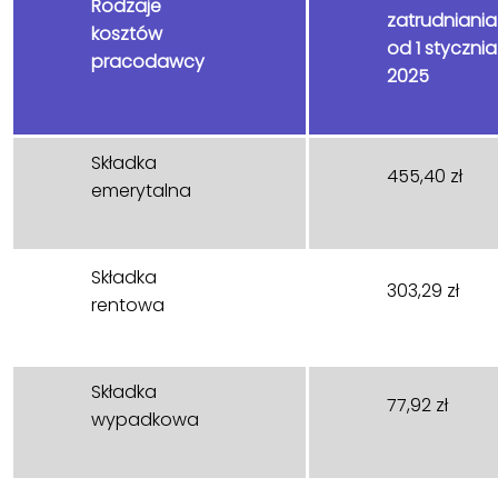
Rodzaje
zatrudniania
kosztów
od 1 stycznia
pracodawcy
2025
Składka
455,40 zł
emerytalna
Składka
303,29 zł
rentowa
Składka
77,92 zł
wypadkowa