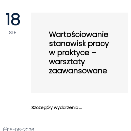
18
SIE
Wartościowanie
stanowisk pracy
w praktyce –
warsztaty
zaawansowane
Szczegóły wydarzenia
18-08-2026
date_range