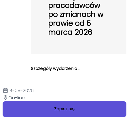
pracodawców
po zmianach w
prawie od 5
marca 2026
Szczegóły wydarzenia
14-08-2026
date_range
On-line
location_on
Zapisz się