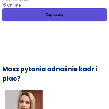
On-line
location_on
Zapisz się
Masz pytania odnośnie kadr i
płac?