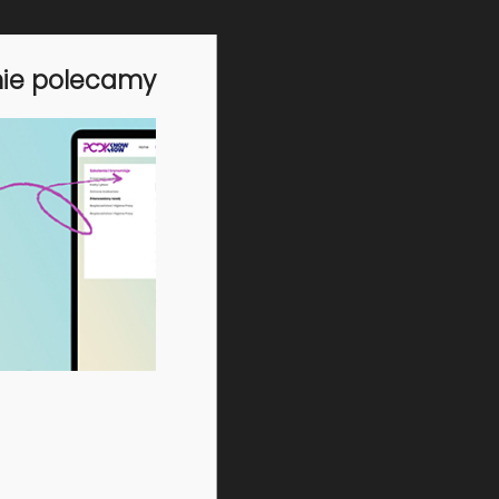
iązku udziału organizacji pracodawców.
nie polecamy
 ponadzakładowych odbywać się będzie
rstwo Rodziny, Pracy i Polityki Społecznej;
acji o zarejestrowanych układach,
malnych wynagrodzeń oraz sprawną analizę
akcie negocjacji oraz w przypadku
orowego;
iduje dwa okresy obowiązywania układów: do