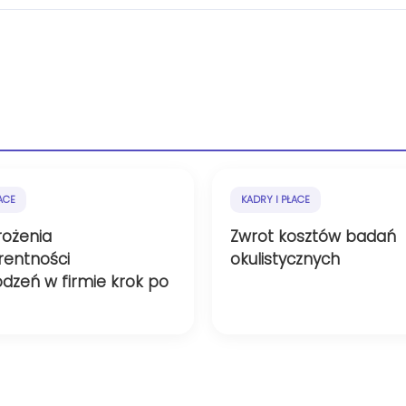
ACE
KADRY I PŁACE
rożenia
Zwrot kosztów badań
rentności
okulistycznych
dzeń w firmie krok po