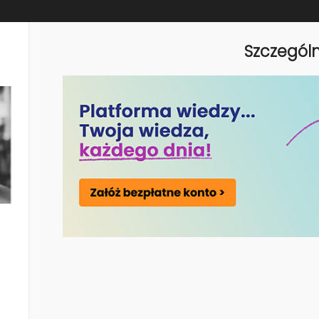
rane przez przynajmniej dwóch pracodawców, bez obow
Szczegól
rowych – rejestracja układów zbiorowych zakładowych i
ypełnienie formularza online udostępnianego przez Ministe
racy – baza umożliwi szybki dostęp do wybranych inform
realizacji unijnej dyrektywy 2022/2041 dotyczącej mini
ewni bezstronną pomoc w wypracowaniu kompromisu w tr
enie negocjacji; zminimalizuje ryzyko eskalacji sporu zbi
wych – w celu uniknięcia impasu, projekt ustawy przew