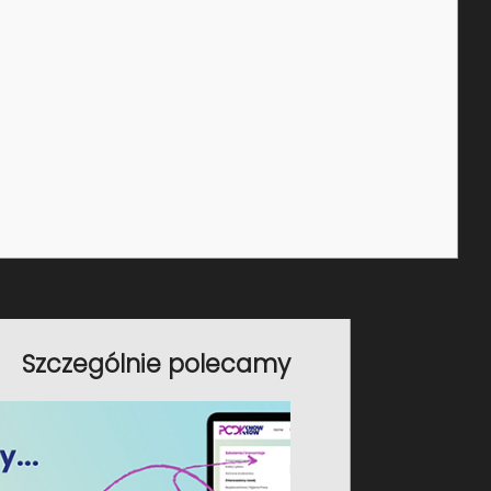
y” niż ta zawarta w Kodeksie pracy oraz z
z wzmocnienie dialogu między
Szczególnie polecamy
, tj. związkami zawodowymi, które
pracy, np. dodatkowe dni urlopu