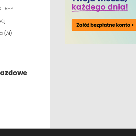
 i BHP
ój
e ustawy
a (AI)
kluczowych należą:
jazdowe
iorowe będą mogły regulować sprawy nieuregulowane p
rządzania wiekiem i aktywnego starzenia;
ształtowania rozwiązań ułatwiających godzenie życia z
działania stresowi;
ustalenia w układzie nie mogą pogarszać pozycji praco
elektronicznie w Krajowej Ewidencji Układów Zbiorowych P
oc mediatora, którego zadaniem będzie wesparcie negoc
 określony z możliwością przedłużenia lub zawarcia na c