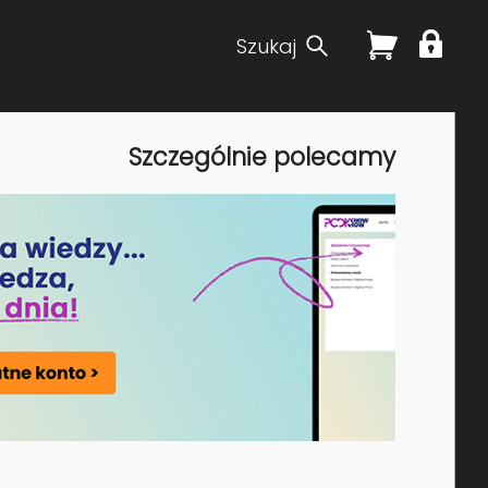
Szukaj
Szczególnie polecamy
ach zbiorowych. Ustawa ta regulować będzie zasady
cze w Kodeksie pracy.
w Unii Europejskiej, tj. dyrektywy 2022/2041
 Rady UE 2023/0012 NLE zakładającej