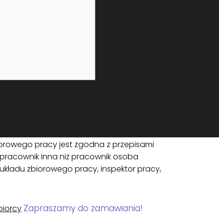
ów obie strony będą mogły przedłużyć układ o
ja warunków układu będzie dla pracodawcy
m układu pisemne oświadczenie (wraz z
ściwy do spraw pracy, na pisemny wniosek
zawarły ponadzakładowy układ zbiorowy,
dnym układem, po zasięgnięciu opinii tego
ganizacji związkowej;
ejmowania rokowań nad zawarciem
iorowego pracy jest zgodna z przepisami
 pracownik inna niż pracownik osoba
kładu zbiorowego pracy, inspektor pracy,
Zapraszamy do zamawiania!
biorcy