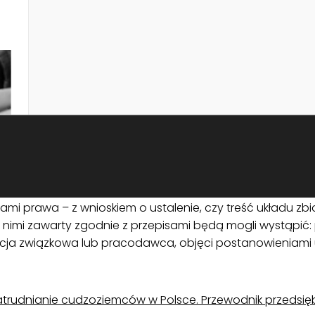
lat dla układów ponadzakładowych; po upływie tych okres
 układu ponadzakładowego – w przypadku, gdy realizac
 obciążeniem, będzie on mógł złożyć pozostałym strono
i zawierania przez strony dodatkowego protokołu;
h do przystąpienia do układu zbiorowego – minister wła
dwóch pracodawców lub organizacji związkowych, które 
 (w całości lub w części) na pracodawcę nie objętego ża
rganizacji zrzeszającej pracodawców oraz zakładowej or
cia układu – projekt nakłada na strony obowiązek pod
az na dwa lata;
mi prawa – z wnioskiem o ustalenie, czy treść układu zb
z nimi zawarty zgodnie z przepisami będą mogli wystąpić:
ja związkowa lub pracodawca, objęci postanowieniami u
trudnianie cudzoziemców w Polsce. Przewodnik przedsię