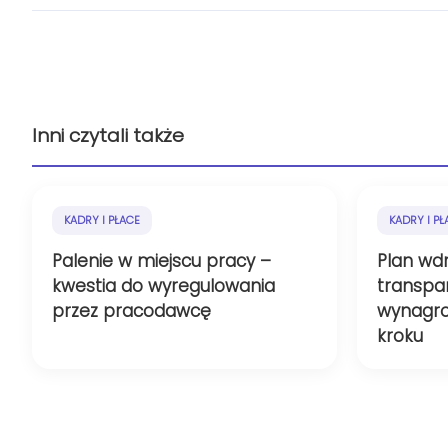
Inni czytali także
KADRY I PŁACE
KADRY I PŁ
Palenie w miejscu pracy –
Plan wd
kwestia do wyregulowania
transpa
przez pracodawcę
wynagro
kroku