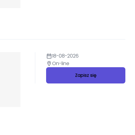
18-08-2026
date_range
On-line
location_on
Zapisz się