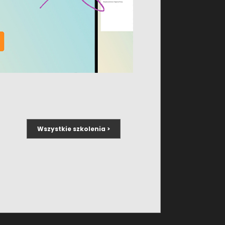
Wszystkie szkolenia >
rawem pracy, z mocą bezwzględnie
awodowego i prywatnego oraz wprowadzania
wnika wobec standardów kodeksowych;
racy;
jacyjne stron;
zas nieokreślony;