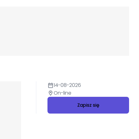
14-08-2026
date_range
On-line
location_on
Zapisz się