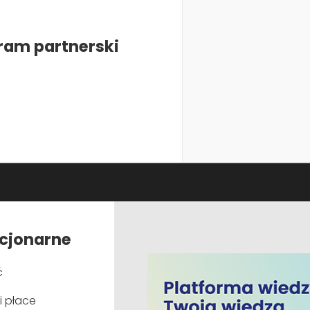
Prawo emeryta - byłego
pracownika - do świadczeń z
Zakładowego Funduszu Świadczeń
ram partnerski
Socjalnych
Sąd Najwyższy w uchwale z dnia 21 lutego…
KADRY I PŁACE
Praca w gospodarstwie rolnym a
uprawnienia pracownicze
acjonarne
ć
Wiele uprawnień pracowniczych uzależnionych
i płace
jest od długości stażu pracy.…