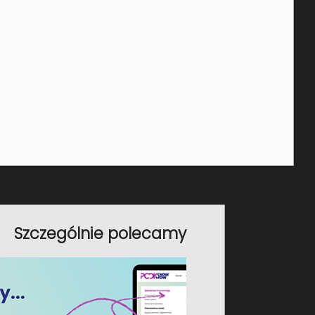
Nowe badania profilaktyczne dla
pracowników w 2025 r.
Zgodnie z Kodeksem pracy, pracownicy
podlegają lekarskim badaniom profilaktycznym:…
KADRY I PŁACE
Gdy pracownik zostaje radnym
Szczególnie polecamy
Wybór i powołanie pracownika na radnego wiąże
się z…