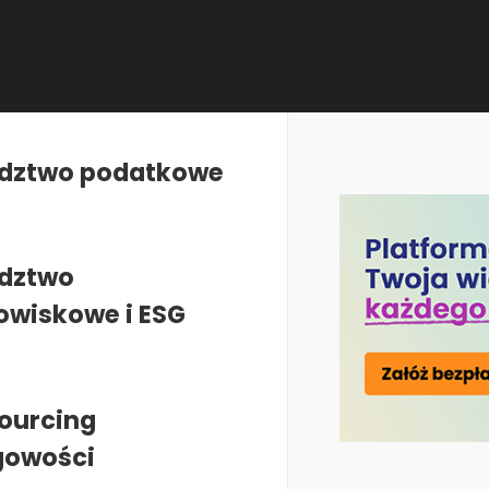
dztwo podatkowe
Kadry i płace
dztwo
Ochrona środowiska
Zrównoważony rozwój
P
owiskowe i ESG
ourcing
gowości
KADRY I PŁACE