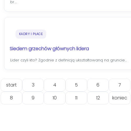
br.…
KADRY I PŁACE
Siedem grzechów głównych lidera
Lider czyli kto? Zgodnie z definicją ukształtowaną na gruncie…
start
3
4
5
6
7
8
9
10
11
12
koniec