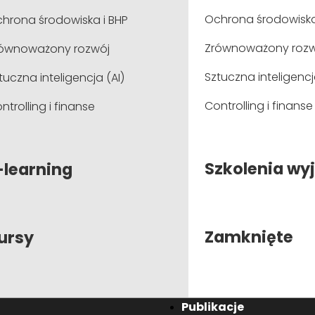
Polecamy
Ochrona środowiska
hrona środowiska i BHP
Microsoft Office Excel. Profesjonalne przetwarza
Zrównoważony rozw
ównoważony rozwój
elementami AI - poziom średniozaawansowany d
i finansów
Sztuczna inteligencj
tuczna inteligencja (AI)
*netto
Controlling i finanse
ntrolling i finanse
Wyszukaj szkolenia po 
Szkolenia wy
-learning
pokaż wszystkie >
Zamknięte
ursy
onferencje
Publikacje