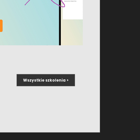
Zakopane.
Zapisz się
Radisson Blu Hotel
2999,00 PLN
& Residences
Wszystkie szkolenia >