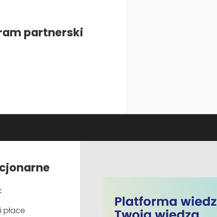
obycie praktycznej wiedzy, którą będą mogli wykorzysta
ram partnerski
Wyświetl:
Pokaż
Start
Koniec
28 sierpnia
28 sierpnia
 codziennej pracy
2026
2026
rkuszami kalkulacyjnymi z
7 września
8 września
2026
2026
acjonarne
17 września
17 września
 codziennej pracy
2026
2026
ć
29 września
29 września
 inteligencji?
2026
2026
i płace