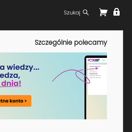
Szukaj
Szczególnie polecamy
mość i praktyczna umiejętność
a się na rynku i uzyskania
k i MS Power Point – pozwalają opanować podstawowe
ania, aplikacji webowych i tworzenia stron www. W
zeb i umiejętności. Szkolenia IT online pozwalają