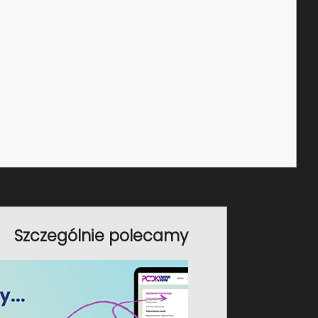
ć na co dzień w swojej pracy.
Cena za
Forma
uczestnika
*
On-line
540,00 PLN
Zapisz się
On-line
1290,00 PLN
Zapisz się
Szczególnie polecamy
On-line
540,00 PLN
Zapisz się
On-line
540,00 PLN
Zapisz się