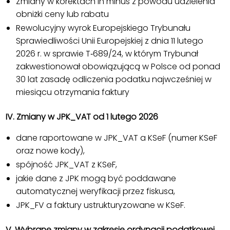
Zmiany w korektach in minus z powodu udzielenia
obniżki ceny lub rabatu
Rewolucyjny wyrok Europejskiego Trybunału
Sprawiedliwości Unii Europejskiej z dnia 11 lutego
2026 r. w sprawie T‑689/24, w którym Trybunał
zakwestionował obowiązującą w Polsce od ponad
30 lat zasadę odliczenia podatku najwcześniej w
miesiącu otrzymania faktury
IV. Zmiany w JPK_VAT od 1 lutego 2026
dane raportowane w JPK_VAT a KSeF (numer KSeF
oraz nowe kody),
spójność JPK_VAT z KSeF,
jakie dane z JPK mogą być poddawane
automatycznej weryfikacji przez fiskusa,
JPK_FV a faktury ustrukturyzowane w KSeF.
V. Wybrane zmiany w zakresie ordynacji podatkowej