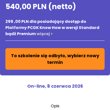
540,00 PLN (netto)
299 ,00 PLN dla posiadający dostęp do
Platformy PCDK Know How w wersji Standard
bądź Premium
więcej >
To szkolenie się odbyło, wybierz nowy
termin
On-line,
8 czerwca 2026
Opis