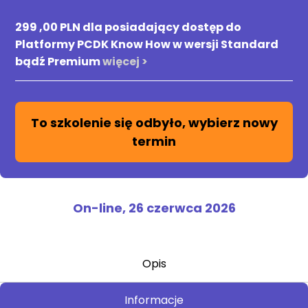
299 ,00 PLN dla posiadający dostęp do
Platformy PCDK Know How w wersji Standard
bądź Premium
więcej >
To szkolenie się odbyło, wybierz nowy
termin
On-line,
26 czerwca 2026
Opis
Informacje