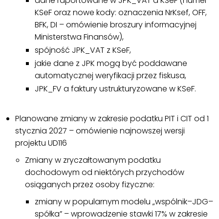
dane raportowane w JPK_VAT a KSeF (numer
KSeF oraz nowe kody: oznaczenia NrKsef, OFF,
BFK, DI – omówienie broszury informacyjnej
Ministerstwa Finansów),
spójność JPK_VAT z KSeF,
jakie dane z JPK mogą być poddawane
automatycznej weryfikacji przez fiskusa,
JPK_FV a faktury ustrukturyzowane w KSeF.
Planowane zmiany w zakresie podatku PIT i CIT od 1
stycznia 2027 – omówienie najnowszej wersji
projektu UD116
Zmiany w zryczałtowanym podatku
dochodowym od niektórych przychodów
osiąganych przez osoby fizyczne:
zmiany w popularnym modelu „wspólnik–JDG–
spółka” – wprowadzenie stawki 17% w zakresie