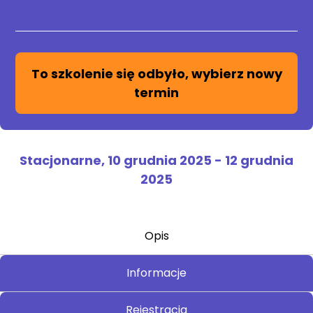
To szkolenie się odbyło, wybierz nowy
termin
Stacjonarne,
10 grudnia 2025
-
12 grudnia
2025
Opis
Informacje
Rejestracja